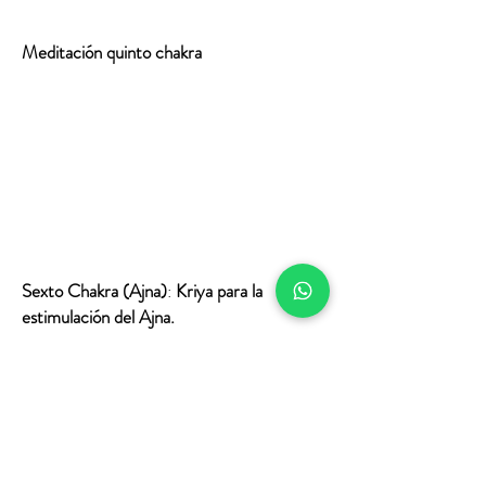
Meditación quinto chakra
Sexto Chakra (Ajna)
:
Kriya para la
estimulación del Ajna.
Kriya para la estimulación del Ajna.
estimula y equilibra el sistema glandular,
especialmente la glándula pituitaria.