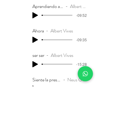
Aprendiendo a sentir
Albert Vives
-09:52
Ahora
Albert Vives
-09:35
ser ser
Albert Vives
-15:28
Siente la presencia
Neus Gasulla
-09:56
La immensidad de la meditación
Neus Gasulla
-03:54
Rediscover your light