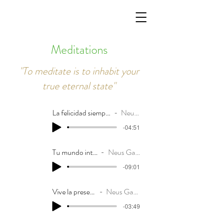
Meditations
"To meditate is to inhabit your
true eternal state"
La felicidad siempre está presente
Neus Gasulla
-04:51
Tu mundo interno
Neus Gasulla
-09:01
Vive la presencia
Neus Gasulla
-03:49